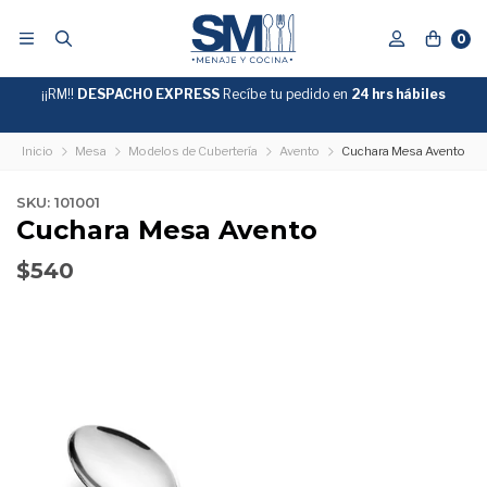
0
¡¡RM!!
DESPACHO EXPRESS
Recíbe tu pedido en
GRATIS
24 hrs hábiles
SOBRE
$39.990
"ENVIOGRATIS"
Inicio
Mesa
Modelos de Cubertería
Avento
Cuchara Mesa Avento
SKU: 101001
Cuchara Mesa Avento
$540