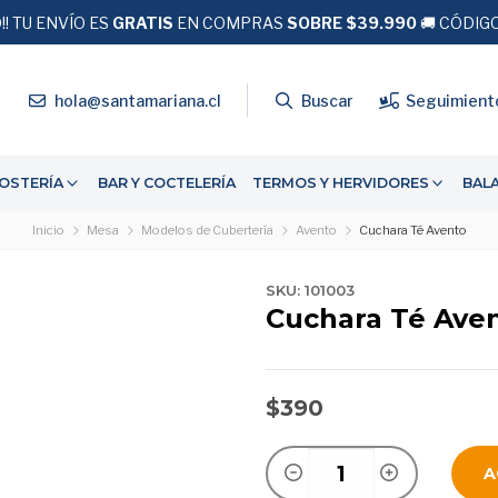
!! TU ENVÍO ES
¡¡RM!!
DESPACHO EXPRESS
GRATIS
EN COMPRAS
Recíbe tu pedido en
SOBRE $39.990
24 hrs hábiles
🚚 CÓDIG
4
hola@santamariana.cl
Buscar
Seguimient
OSTERÍA
BAR Y COCTELERÍA
TERMOS Y HERVIDORES
BAL
Inicio
Mesa
Modelos de Cubertería
Avento
Cuchara Té Avento
SKU: 101003
Cuchara Té Ave
$390
A