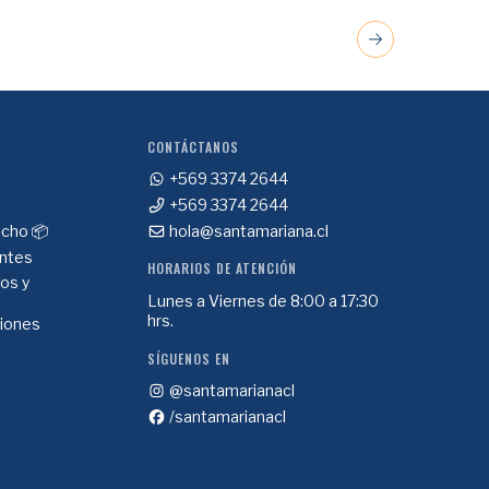
CONTÁCTANOS
+569 3374 2644
+569 3374 2644
cho 📦
hola@santamariana.cl
ntes
HORARIOS DE ATENCIÓN
ios y
Lunes a Viernes de 8:00 a 17:30
hrs.
ciones
SÍGUENOS EN
@santamarianacl
/santamarianacl