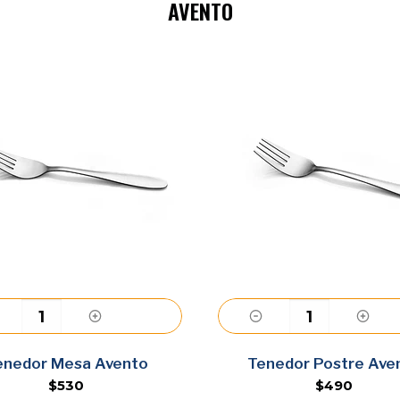
AVENTO
Agregar
Agreg
Tenedor Postre Avento
Cuchillo Me
$490
$72