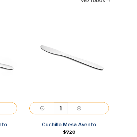
VER TODOS
ar
Agregar
sa Avento
Cuchillo Postre Avento
0
$700