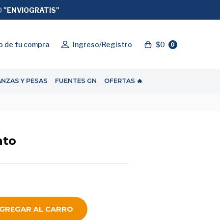
O
"ENVIOGRATIS"
o de tu compra
Ingreso/Registro
$0
0
ANZAS Y PESAS
FUENTES GN
OFERTAS 🔥
nto
GREGAR AL CARRO