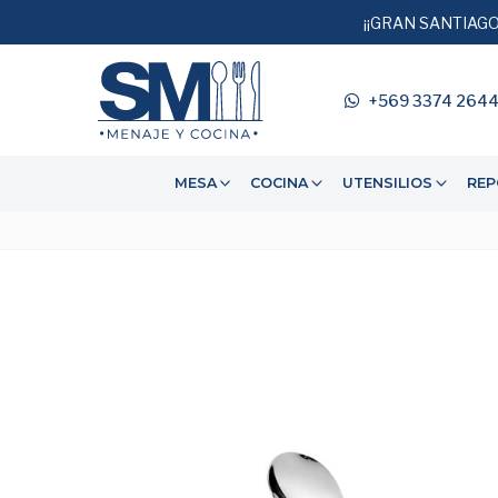
¡¡GRAN SANTIAGO
+569 3374 264
MESA
COCINA
UTENSILIOS
REP