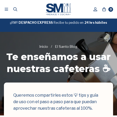
0
¡¡RM!!
DESPACHO EXPRESS
Recíbe tu pedido en
GRATIS
24 hrs hábiles
SOBRE
$39.990
"ENVIOGRATIS"
Inicio
/
El Santo Blog
Te enseñamos a usar
nuestras cafeteras ☕
Queremos compartirles estos 💡 tips y guía
de uso con el paso a paso para que puedan
aprovechar nuestras cafeteras al 100%.