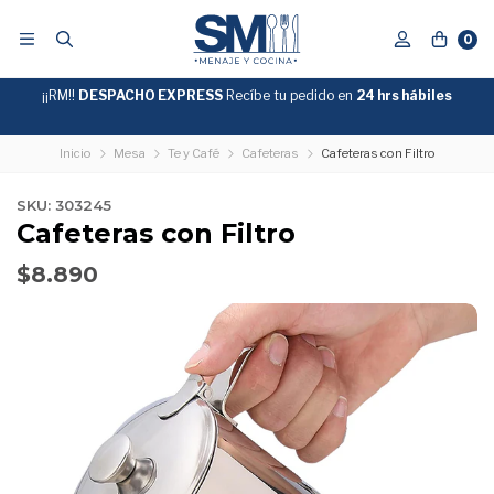
0
¡¡RM!!
DESPACHO EXPRESS
Recíbe tu pedido en
GRATIS
24 hrs hábiles
SOBRE
$39.990
"ENVIOGRATIS"
Inicio
Mesa
Te y Café
Cafeteras
Cafeteras con Filtro
SKU: 303245
Cafeteras con Filtro
$8.890