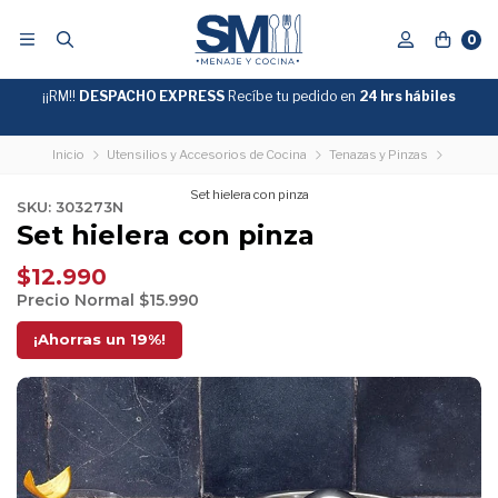
0
¡¡RM!!
DESPACHO EXPRESS
Recíbe tu pedido en
GRATIS
24 hrs hábiles
SOBRE
$39.990
"ENVIOGRATIS"
Inicio
Utensilios y Accesorios de Cocina
Tenazas y Pinzas
Set hielera con pinza
SKU: 303273N
Set hielera con pinza
$12.990
Precio Normal
$15.990
¡Ahorras un
19
%!