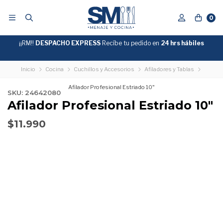
0
¡¡RM!!
DESPACHO EXPRESS
Recíbe tu pedido en
GRATIS
24 hrs hábiles
SOBRE
$39.990
"ENVIOGRATIS"
Inicio
Cocina
Cuchillos y Accesorios
Afiladores y Tablas
Afilador Profesional Estriado 10"
SKU: 24642080
Afilador Profesional Estriado 10"
$11.990