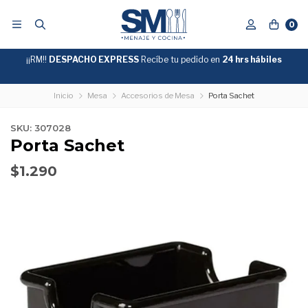
0
¡¡RM!!
DESPACHO EXPRESS
Recíbe tu pedido en
GRATIS
24 hrs hábiles
SOBRE
$39.990
"ENVIOGRATIS"
Inicio
Mesa
Accesorios de Mesa
Porta Sachet
SKU: 307028
Porta Sachet
$1.290