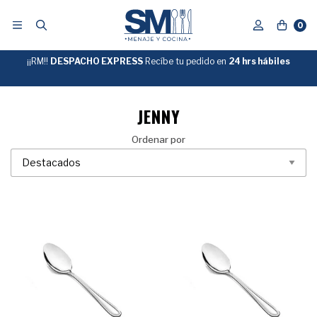
0
¡¡RM!!
DESPACHO EXPRESS
Recíbe tu pedido en
GRATIS
24 hrs hábiles
SOBRE
$39.990
"ENVIOGRATIS"
JENNY
Ordenar por