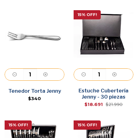
15% OFF!
Agregar
Estuche Cubertería
Agregar
Tenedor Torta Jenny
Jenny - 30 piezas
$340
$18.691
$21.990
15% OFF!
15% OFF!