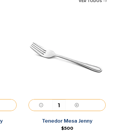
VER TODOS
Agregar
y
Tenedor Mesa Jenny
T
$500