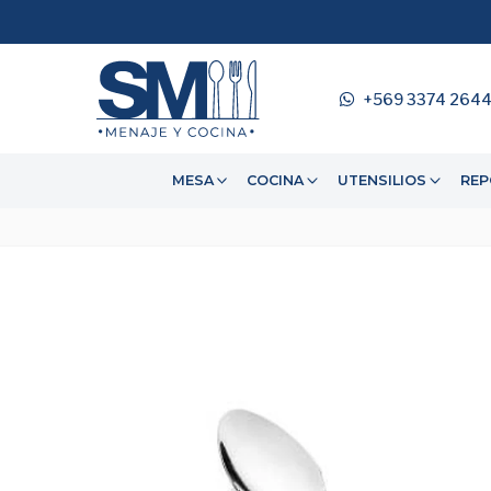
+569 3374 264
MESA
COCINA
UTENSILIOS
REP