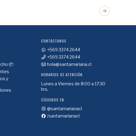
CONTÁCTANOS
+569 3374 2644
+569 3374 2644
cho 📦
hola@santamariana.cl
ntes
HORARIOS DE ATENCIÓN
ios y
Lunes a Viernes de 8:00 a 17:30
hrs.
ciones
SÍGUENOS EN
@santamarianacl
/santamarianacl