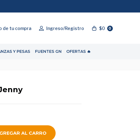
"ENVIOGRATIS"
o de tu compra
Ingreso/Registro
$0
0
ANZAS Y PESAS
FUENTES GN
OFERTAS 🔥
 Jenny
GREGAR AL CARRO