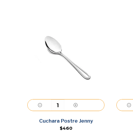
Agregar
y
Cuchara Postre Jenny
$460