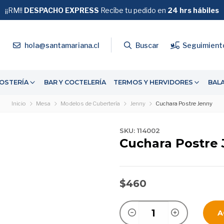
¡¡RM!!
DESPACHO EXPRESS
GRATIS
Recíbe tu pedido en
SOBRE $39.990
24 hrs hábiles
4
hola@santamariana.cl
Buscar
Seguimient
OSTERÍA
BAR Y COCTELERÍA
TERMOS Y HERVIDORES
BAL
Inicio
Mesa
Modelos de Cubertería
Jenny
Cuchara Postre Jenny
SKU: 114002
Cuchara Postre
$460
A