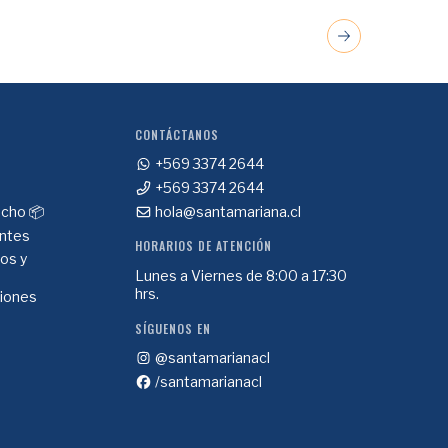
CONTÁCTANOS
+569 3374 2644
+569 3374 2644
cho 📦
hola@santamariana.cl
ntes
HORARIOS DE ATENCIÓN
ios y
Lunes a Viernes de 8:00 a 17:30
hrs.
ciones
SÍGUENOS EN
@santamarianacl
/santamarianacl