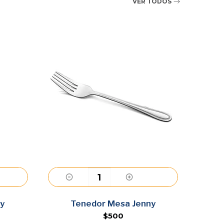
VER TODOS
Agregar
y
Tenedor Mesa Jenny
T
$500