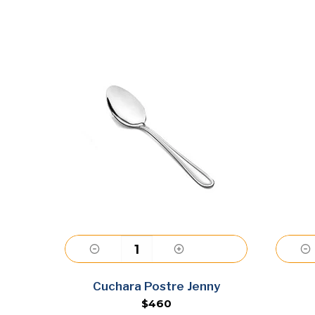
Agregar
y
Cuchara Postre Jenny
$460