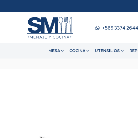
+569 3374 264
MESA
COCINA
UTENSILIOS
REP