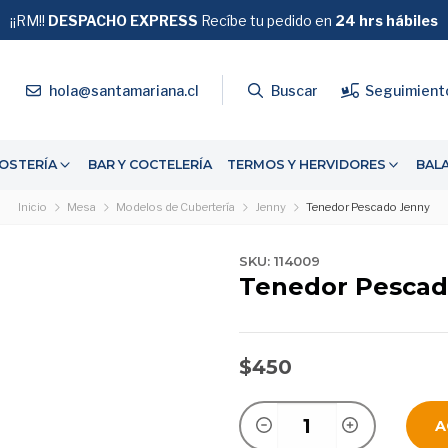
¡¡RM!!
DESPACHO EXPRESS
GRATIS
Recíbe tu pedido en
SOBRE $39.990
24 hrs hábiles
4
hola@santamariana.cl
Buscar
Seguimient
OSTERÍA
BAR Y COCTELERÍA
TERMOS Y HERVIDORES
BAL
Inicio
Mesa
Modelos de Cubertería
Jenny
Tenedor Pescado Jenny
SKU: 114009
Tenedor Pescad
$450
A