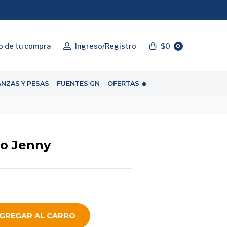
"ENVIOGRATIS"
o de tu compra
Ingreso/Registro
$0
0
ANZAS Y PESAS
FUENTES GN
OFERTAS 🔥
o Jenny
GREGAR AL CARRO