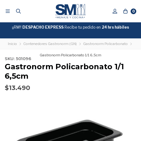
0
¡¡RM!!
DESPACHO EXPRESS
Recíbe tu pedido en
GRATIS
24 hrs hábiles
SOBRE
$39.990
"ENVIOGRATIS"
Inicio
Contenedores Gastronorm (GN)
Gastronorm Policarbonato
Gastronorm Policarbonato 1/1 6,5cm
SKU: 501096
Gastronorm Policarbonato 1/1
6,5cm
$13.490