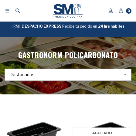
0
¡¡RM!!
DESPACHO EXPRESS
Recíbe tu pedido en
GRATIS
24 hrs hábiles
SOBRE
$39.990
"ENVIOGRATIS"
GASTRONORM POLICARBONATO
Ordenar por
AGOTADO