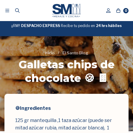
0
¡¡RM!!
DESPACHO EXPRESS
Recíbe tu pedido en
GRATIS
24 hrs hábiles
SOBRE
$39.990
"ENVIOGRATIS"
Inicio
/
El Santo Blog
Galletas chips de
chocolate 🍪 🍫
🍪Ingredientes
125 gr mantequilla ,1 taza azúcar (puede ser
mitad azúcar rubia, mitad azúcar blanca), 1