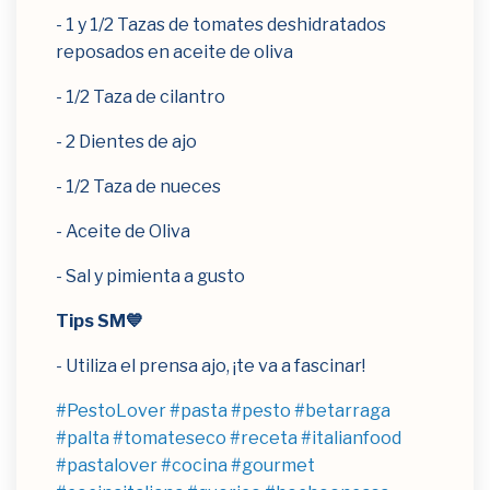
- 1 y 1/2 Tazas de tomates deshidratados
reposados en aceite de oliva
- 1/2 Taza de cilantro
- 2 Dientes de ajo
- 1/2 Taza de nueces
- Aceite de Oliva
- Sal y pimienta a gusto
Tips SM💙
- Utiliza el prensa ajo, ¡te va a fascinar!
#PestoLover
#pasta
#pesto
#betarraga
#palta
#tomateseco
#receta
#italianfood
#pastalover
#cocina
#gourmet