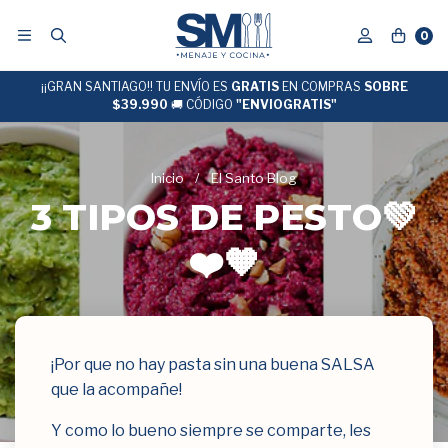
0
¡¡GRAN SANTIAGO!! TU ENVÍO ES
DESPACHO EXPRESS
GRATIS
EN COMPRAS
24 hrs hábiles
SOBRE
$39.990
🚚 CÓDIGO
"ENVIOGRATIS"
Inicio
/
El Santo Blog
3 TIPOS DE PESTO💚
❤️🧡
¡Por que no hay pasta sin una buena SALSA
que la acompañe!
Y como lo bueno siempre se comparte, les