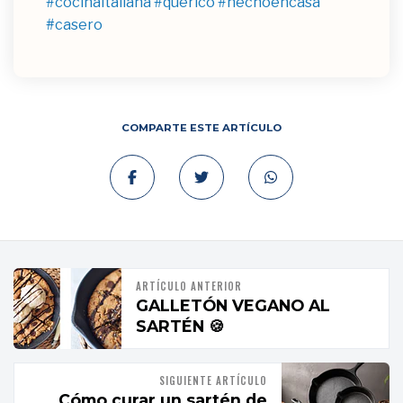
#cocinaitaliana
#querico
#hechoencasa
#casero
COMPARTE ESTE ARTÍCULO
ARTÍCULO ANTERIOR
GALLETÓN VEGANO AL
SARTÉN 🍪
SIGUIENTE ARTÍCULO
Cómo curar un sartén de