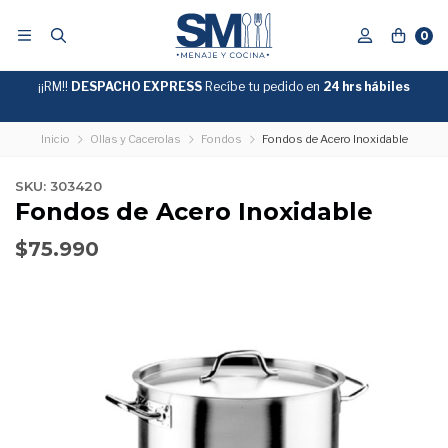
0
¡¡RM!!
DESPACHO EXPRESS
Recíbe tu pedido en
GRATIS
24 hrs hábiles
SOBRE
$39.990
"ENVIOGRATIS"
Inicio
Ollas y Cacerolas
Fondos
Fondos de Acero Inoxidable
SKU: 303420
Fondos de Acero Inoxidable
$75.990