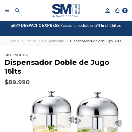
0
¡¡RM!!
DESPACHO EXPRESS
Recíbe tu pedido en
GRATIS
24 hrs hábiles
SOBRE
$39.990
"ENVIOGRATIS"
Inicio
Cocina
Equipamiento
Dispensador Doble de Jugo 16lts
SKU: 501102
Dispensador Doble de Jugo
16lts
$89.990