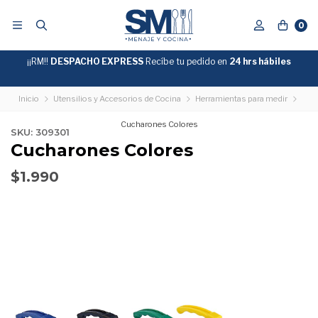
0
¡¡RM!!
DESPACHO EXPRESS
Recíbe tu pedido en
GRATIS
24 hrs hábiles
SOBRE
$39.990
"ENVIOGRATIS"
Inicio
Utensilios y Accesorios de Cocina
Herramientas para medir
Cucharones Colores
SKU: 309301
Cucharones Colores
$1.990