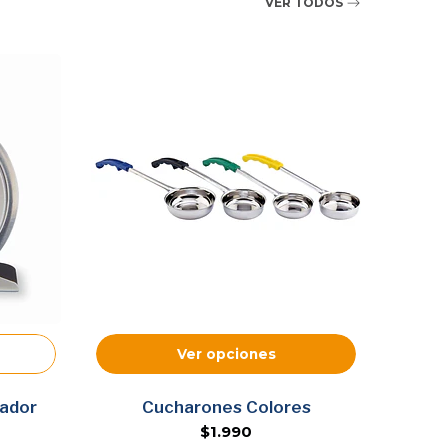
VER TODOS
Ver opciones
ador
Cucharones Colores
Cuc
$1.990