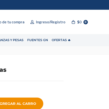
"ENVIOGRATIS"
o de tu compra
Ingreso/Registro
$0
0
ANZAS Y PESAS
FUENTES GN
OFERTAS 🔥
as
GREGAR AL CARRO