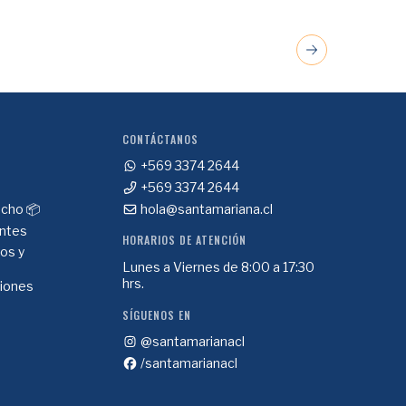
CONTÁCTANOS
+569 3374 2644
+569 3374 2644
cho 📦
hola@santamariana.cl
ntes
HORARIOS DE ATENCIÓN
ios y
Lunes a Viernes de 8:00 a 17:30
hrs.
ciones
SÍGUENOS EN
@santamarianacl
/santamarianacl