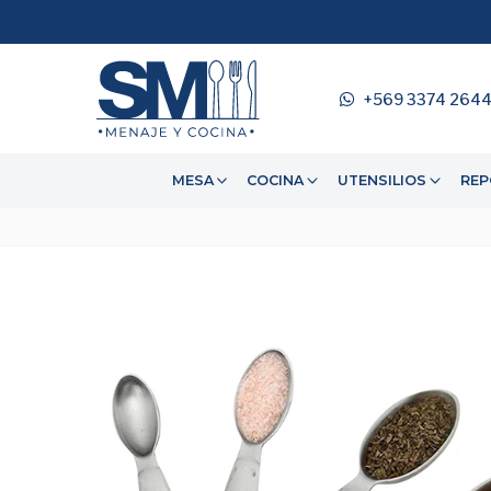
+569 3374 264
MESA
COCINA
UTENSILIOS
REP