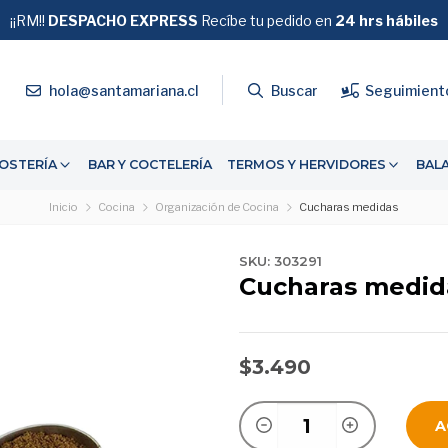
¡¡RM!!
DESPACHO EXPRESS
GRATIS
Recíbe tu pedido en
SOBRE $39.990
24 hrs hábiles
4
hola@santamariana.cl
Buscar
Seguimient
OSTERÍA
BAR Y COCTELERÍA
TERMOS Y HERVIDORES
BAL
Inicio
Cocina
Organización de Cocina
Cucharas medidas
SKU: 303291
Cucharas medid
$3.490
A