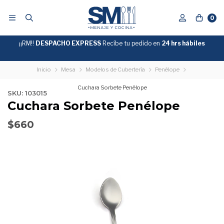
0
¡¡RM!!
DESPACHO EXPRESS
Recíbe tu pedido en
GRATIS
24 hrs hábiles
SOBRE
$39.990
"ENVIOGRATIS"
Inicio
Mesa
Modelos de Cubertería
Penélope
Cuchara Sorbete Penélope
SKU: 103015
Cuchara Sorbete Penélope
$660