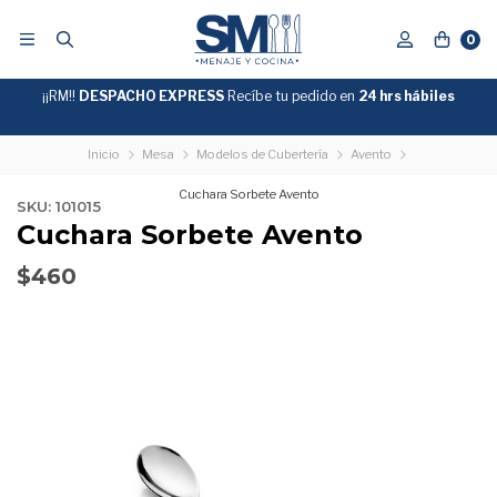
0
¡¡RM!!
DESPACHO EXPRESS
Recíbe tu pedido en
GRATIS
24 hrs hábiles
SOBRE
$39.990
"ENVIOGRATIS"
Inicio
Mesa
Modelos de Cubertería
Avento
Cuchara Sorbete Avento
SKU: 101015
Cuchara Sorbete Avento
$460