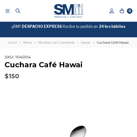
0
¡¡RM!!
DESPACHO EXPRESS
Recíbe tu pedido en
GRATIS
24 hrs hábiles
SOBRE
$39.990
"ENVIOGRATIS"
Inicio
Mesa
Modelos de Cubertería
Hawai
Cuchara Café Hawai
SKU: 104004
Cuchara Café Hawai
$150