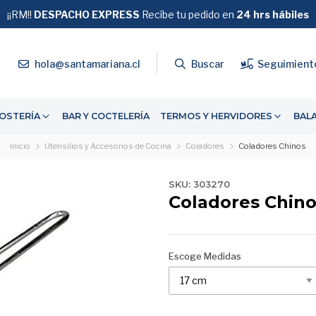
¡¡RM!!
DESPACHO EXPRESS
GRATIS
Recíbe tu pedido en
SOBRE $39.990
24 hrs hábiles
4
hola@santamariana.cl
Buscar
Seguimient
OSTERÍA
BAR Y COCTELERÍA
TERMOS Y HERVIDORES
BAL
Inicio
Utensilios y Accesorios de Cocina
Coladores
Coladores Chinos
SKU: 303270
Coladores Chin
Escoge Medidas