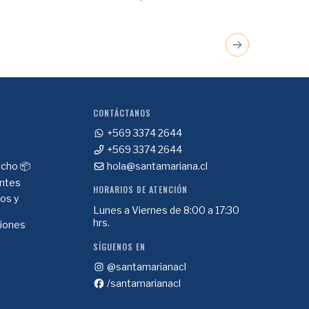
CONTÁCTANOS
+569 3374 2644
+569 3374 2644
cho 📦
hola@santamariana.cl
ntes
HORARIOS DE ATENCIÓN
ios y
Lunes a Viernes de 8:00 a 17:30
hrs.
ciones
SÍGUENOS EN
@santamarianacl
/santamarianacl