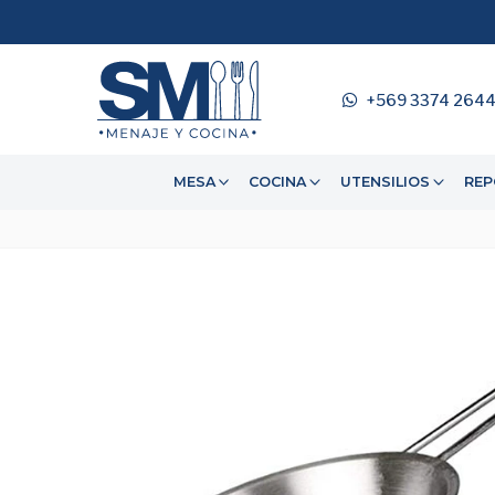
+569 3374 264
MESA
COCINA
UTENSILIOS
REP