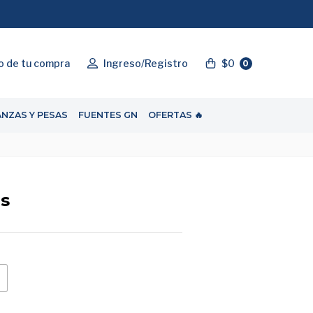
"ENVIOGRATIS"
o de tu compra
Ingreso/Registro
$0
0
ANZAS Y PESAS
FUENTES GN
OFERTAS 🔥
os