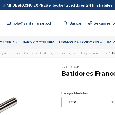
!! TU ENVÍO ES
¡¡RM!!
DESPACHO EXPRESS
GRATIS
EN COMPRAS
Recíbe tu pedido en
SOBRE $39.990
24 hrs hábiles
🚚 CÓDIG
4
hola@santamariana.cl
Buscar
Seguimient
OSTERÍA
BAR Y COCTELERÍA
TERMOS Y HERVIDORES
BAL
os y Accesorios de Cocina
Batidores, Cucharones, Espátulas y Espumaderas
B
SKU: 303195
Batidores Franc
Escoge Medidas