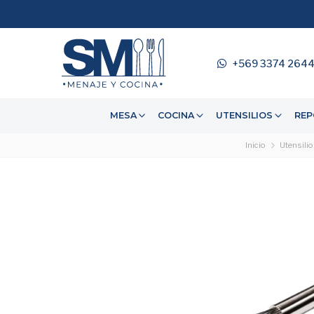
¡¡GRAN SANTIAGO
+569 3374 264
MESA
COCINA
UTENSILIOS
REP
Inicio
Utensili