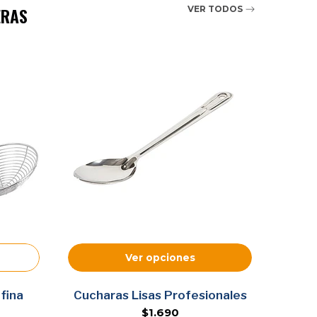
ERAS
VER TODOS
Ver opciones
fina
Cucharas Lisas Profesionales
Esp
$1.690