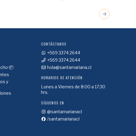
CONTÁCTANOS
+569 3374 2644
+569 3374 2644
cho 📦
hola@santamariana.cl
ntes
HORARIOS DE ATENCIÓN
ios y
Lunes a Viernes de 8:00 a 17:30
hrs.
ciones
SÍGUENOS EN
@santamarianacl
/santamarianacl