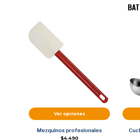
BAT
Ver opciones
s
Mezquinos profesionales
Cuc
$4.490