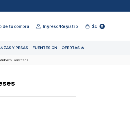
O
"ENVIOGRATIS"
o de tu compra
Ingreso/Registro
$0
0
ANZAS Y PESAS
FUENTES GN
OFERTAS 🔥
atidores Franceses
eses