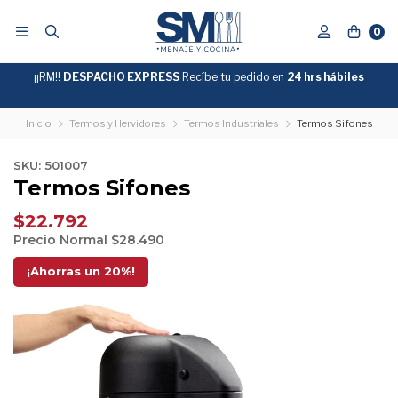
0
¡¡RM!!
DESPACHO EXPRESS
Recíbe tu pedido en
GRATIS
24 hrs hábiles
SOBRE
$39.990
"ENVIOGRATIS"
Inicio
Termos y Hervidores
Termos Industriales
Termos Sifones
SKU: 501007
Termos Sifones
$22.792
Precio Normal
$28.490
¡Ahorras un
20
%!