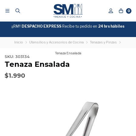
0
¡¡RM!!
DESPACHO EXPRESS
Recíbe tu pedido en
GRATIS
24 hrs hábiles
SOBRE
$39.990
"ENVIOGRATIS"
Inicio
Utensilios y Accesorios de Cocina
Tenazas y Pinzas
Tenaza Ensalada
SKU: 303134
Tenaza Ensalada
$1.990