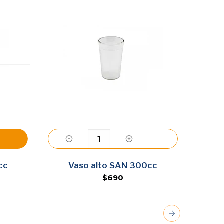
Agregar
cc
Vaso alto SAN 300cc
Vas
$690