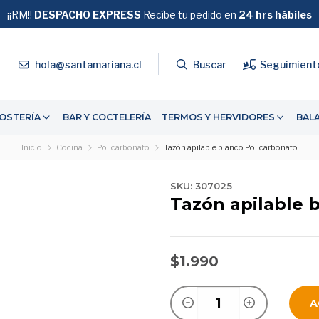
¡¡RM!!
DESPACHO EXPRESS
GRATIS
Recíbe tu pedido en
SOBRE $39.990
24 hrs hábiles
4
hola@santamariana.cl
Buscar
Seguimient
OSTERÍA
BAR Y COCTELERÍA
TERMOS Y HERVIDORES
BAL
Inicio
Cocina
Policarbonato
Tazón apilable blanco Policarbonato
SKU: 307025
Tazón apilable 
$1.990
A