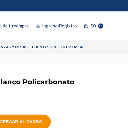
"ENVIOGRATIS"
o de tu compra
Ingreso/Registro
$0
0
ANZAS Y PESAS
FUENTES GN
OFERTAS 🔥
blanco Policarbonato
GREGAR AL CARRO