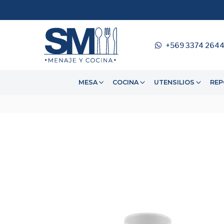
+569 3374 264
MESA
COCINA
UTENSILIOS
REP