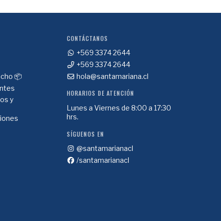
CONTÁCTANOS
+569 3374 2644
+569 3374 2644
cho 📦
hola@santamariana.cl
ntes
HORARIOS DE ATENCIÓN
ios y
Lunes a Viernes de 8:00 a 17:30
hrs.
ciones
SÍGUENOS EN
@santamarianacl
/santamarianacl