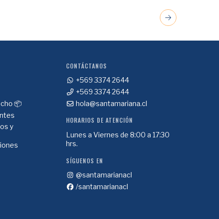
CONTÁCTANOS
+569 3374 2644
+569 3374 2644
cho 📦
hola@santamariana.cl
ntes
HORARIOS DE ATENCIÓN
ios y
Lunes a Viernes de 8:00 a 17:30
hrs.
ciones
SÍGUENOS EN
@santamarianacl
/santamarianacl