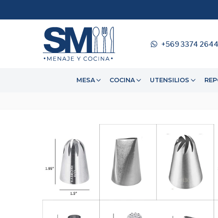
+569 3374 264
MESA
COCINA
UTENSILIOS
REP