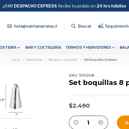
¡¡RM!!
DESPACHO EXPRESS
GRATIS
Recíbe tu pedido en
SOBRE $39.990
24 hrs hábiles
4
hola@santamariana.cl
Buscar
Seguimient
OSTERÍA
BAR Y COCTELERÍA
TERMOS Y HERVIDORES
BAL
Inicio
Repostería
Mangas y boquillas
Set boquillas 8 piezas
SKU: 500208
Set boquillas 8 
$2.490
A