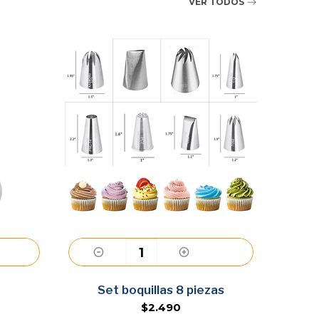
VER TODOS
40% O
Agregar
Set boquillas 8 piezas
Set
$2.490