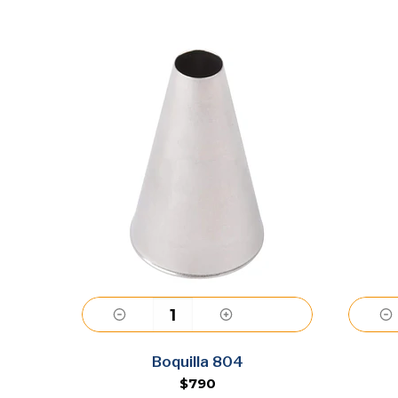
Agregar
s
Boquilla 804
$790