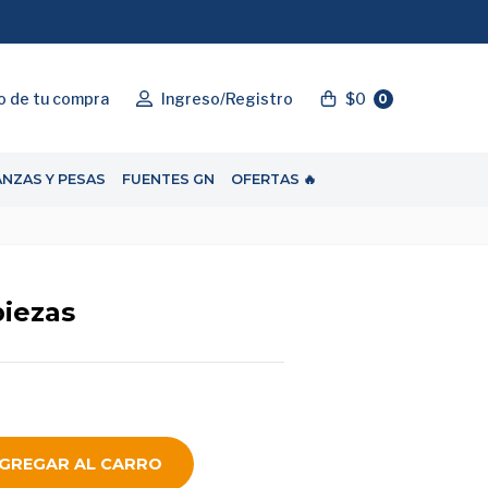
"ENVIOGRATIS"
o de tu compra
Ingreso/Registro
$0
0
ANZAS Y PESAS
FUENTES GN
OFERTAS 🔥
piezas
GREGAR AL CARRO