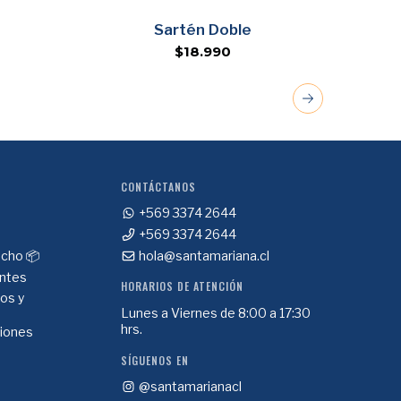
Sartén Doble
$18.990
CONTÁCTANOS
+569 3374 2644
+569 3374 2644
cho 📦
hola@santamariana.cl
ntes
HORARIOS DE ATENCIÓN
ios y
Lunes a Viernes de 8:00 a 17:30
hrs.
ciones
SÍGUENOS EN
@santamarianacl