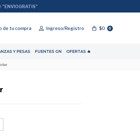
O
"ENVIOGRATIS"
o de tu compra
Ingreso/Registro
$0
0
ANZAS Y PESAS
FUENTES GN
OFERTAS 🔥
rilar
r