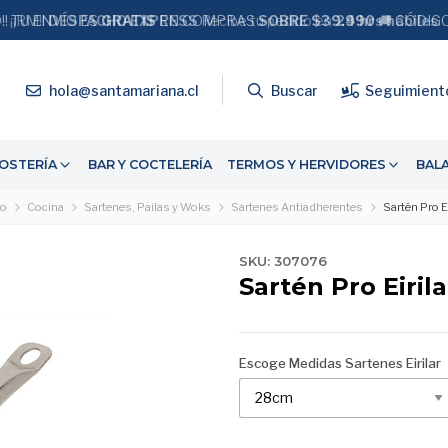
!! TU ENVÍO ES
DESPACHO EXPRESS
GRATIS
EN COMPRAS
SOBRE $39.990
24 hrs hábiles
🚚 CÓDIG
4
hola@santamariana.cl
Buscar
Seguimient
OSTERÍA
BAR Y COCTELERÍA
TERMOS Y HERVIDORES
BAL
io
Cocina
Sartenes, Pailas y Woks
Sartenes Antiadherentes
Sartén Pro Ei
SKU: 307076
Sartén Pro Eirila
Escoge Medidas Sartenes Eirilar