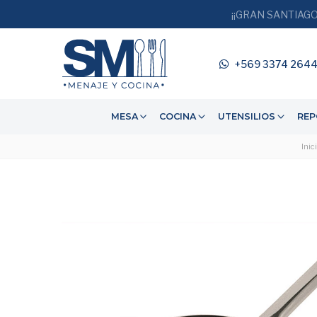
¡¡GRAN SANTIAGO
+569 3374 264
MESA
COCINA
UTENSILIOS
REP
Inic