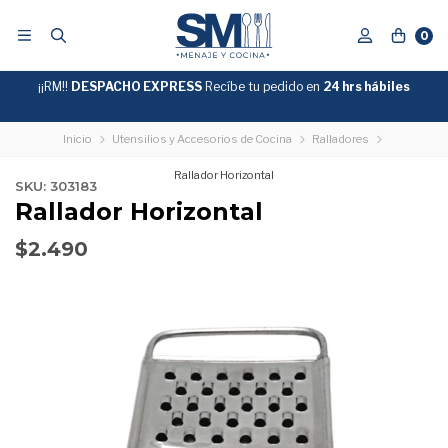
0
¡¡RM!!
DESPACHO EXPRESS
Recíbe tu pedido en
GRATIS
24 hrs hábiles
SOBRE
$39.990
"ENVIOGRATIS"
Inicio
Utensilios y Accesorios de Cocina
Ralladores
Rallador Horizontal
SKU: 303183
Rallador Horizontal
$2.490