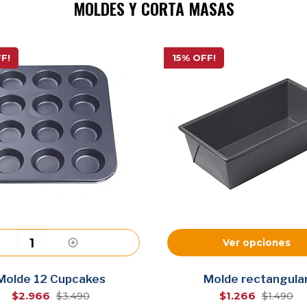
MOLDES Y CORTA MASAS
F!
15% OFF!
Ver opciones
Agregar
Molde 12 Cupcakes
Molde rectangula
$2.966
$1.266
$3.490
$1.490