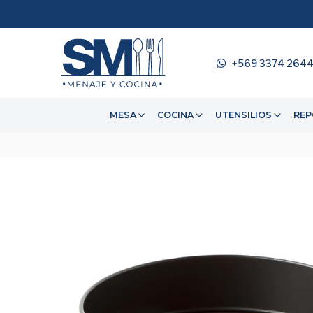
+569 3374 264
MESA
COCINA
UTENSILIOS
REP