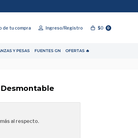
"ENVIOGRATIS"
o de tu compra
Ingreso/Registro
$0
0
ANZAS Y PESAS
FUENTES GN
OFERTAS 🔥
 Desmontable
más al respecto.