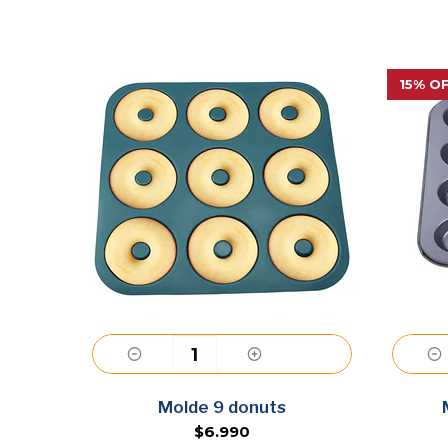
15% OF
Agregar
cona
Molde 9 donuts
$6.990