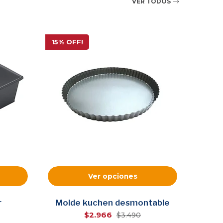
VER TODOS
15% OFF!
Ver opciones
r
Molde kuchen desmontable
$2.966
$3.490