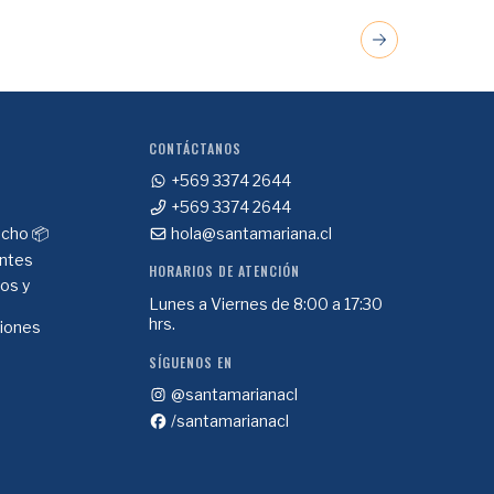
CONTÁCTANOS
+569 3374 2644
+569 3374 2644
cho 📦
hola@santamariana.cl
ntes
HORARIOS DE ATENCIÓN
ios y
Lunes a Viernes de 8:00 a 17:30
hrs.
ciones
SÍGUENOS EN
@santamarianacl
/santamarianacl