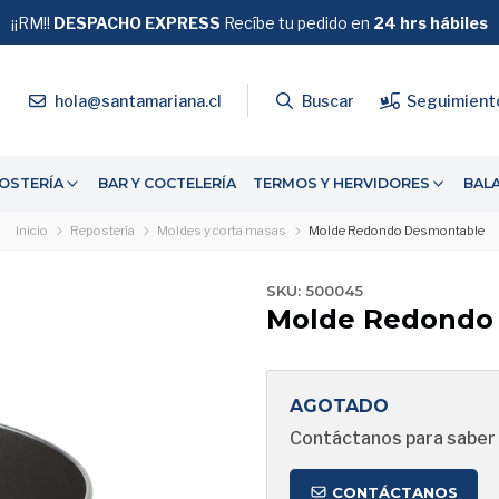
¡¡RM!!
DESPACHO EXPRESS
GRATIS
Recíbe tu pedido en
SOBRE $39.990
24 hrs hábiles
4
hola@santamariana.cl
Buscar
Seguimient
OSTERÍA
BAR Y COCTELERÍA
TERMOS Y HERVIDORES
BAL
Inicio
Repostería
Moldes y corta masas
Molde Redondo Desmontable
SKU: 500045
Molde Redondo
AGOTADO
Contáctanos para saber 
CONTÁCTANOS