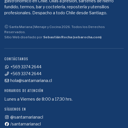
gastronómico en Chile. Ollas a presión, sartenes de hierro
fundido, termos, bar y coctelería, repostería y utensilios
profesionales. Despacho a todo Chile desde Santiago.
Santa Mariana | Menaje y Cocina 2026. Todos los Derechos
Reservados.
Sitio Web diseñado por
Sebastián Rocha (sebarocha.com)
CONTÁCTANOS
+569 3374 2644
+569 3374 2644
hola@santamariana.cl
HORARIOS DE ATENCIÓN
Lunes a Viernes de 8:00 a 17:30 hrs.
SÍGUENOS EN
@santamarianacl
/santamarianacl