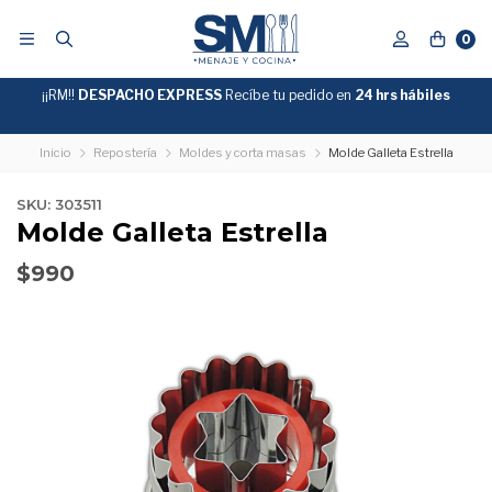
0
¡¡RM!!
DESPACHO EXPRESS
Recíbe tu pedido en
GRATIS
24 hrs hábiles
SOBRE
$39.990
"ENVIOGRATIS"
Inicio
Repostería
Moldes y corta masas
Molde Galleta Estrella
SKU: 303511
Molde Galleta Estrella
$990