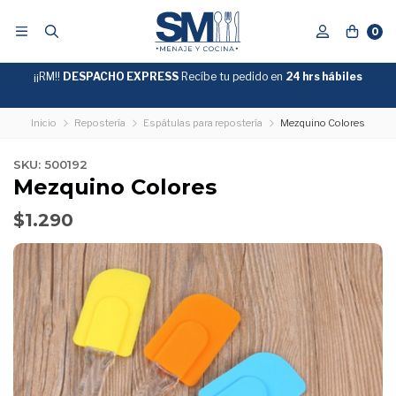
0
¡¡RM!!
DESPACHO EXPRESS
Recíbe tu pedido en
GRATIS
24 hrs hábiles
SOBRE
$39.990
"ENVIOGRATIS"
Inicio
Repostería
Espátulas para repostería
Mezquino Colores
SKU: 500192
Mezquino Colores
$1.290