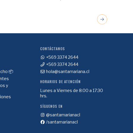
CONTÁCTANOS
+569 3374 2644
+569 3374 2644
cho 📦
hola@santamariana.cl
ntes
HORARIOS DE ATENCIÓN
ios y
Lunes a Viernes de 8:00 a 17:30
hrs.
ciones
SÍGUENOS EN
@santamarianacl
/santamarianacl