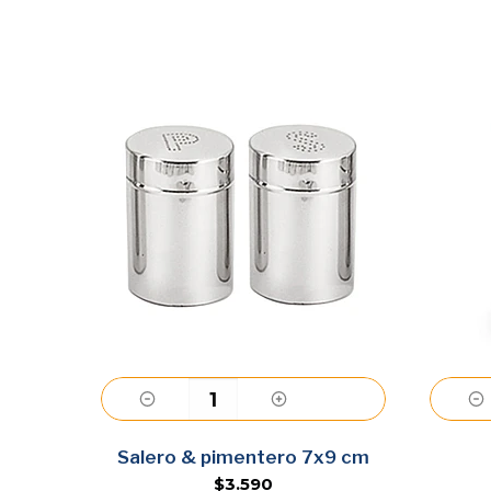
Agregar
0cc
Salero & pimentero 7x9 cm
$3.590