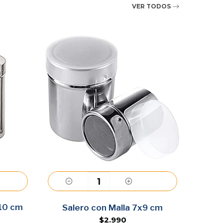
VER TODOS
10 cm
Agregar
Salero con Malla 7x9 cm
Di
$2.990