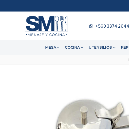
+569 3374 264
MESA
COCINA
UTENSILIOS
REP