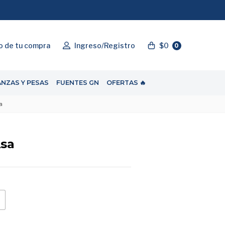
"ENVIOGRATIS"
o de tu compra
Ingreso/Registro
$0
0
ANZAS Y PESAS
FUENTES GN
OFERTAS 🔥
a
Asa