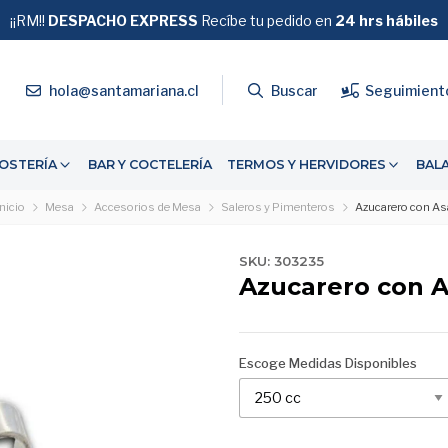
¡¡RM!!
DESPACHO EXPRESS
GRATIS
Recíbe tu pedido en
SOBRE $39.990
24 hrs hábiles
4
hola@santamariana.cl
Buscar
Seguimient
OSTERÍA
BAR Y COCTELERÍA
TERMOS Y HERVIDORES
BAL
Inicio
Mesa
Accesorios de Mesa
Saleros y Pimenteros
Azucarero con As
SKU: 303235
Azucarero con 
Escoge Medidas Disponibles