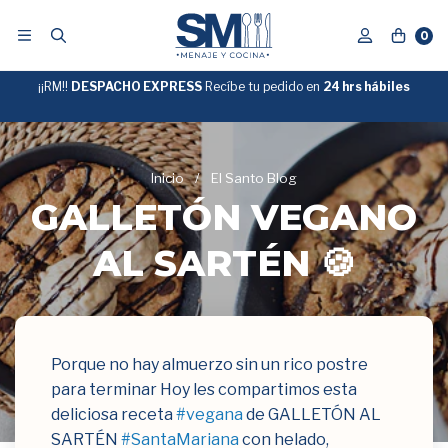
0
¡¡RM!!
DESPACHO EXPRESS
Recíbe tu pedido en
GRATIS
24 hrs hábiles
SOBRE
$39.990
"ENVIOGRATIS"
Inicio
/
El Santo Blog
GALLETÓN VEGANO
AL SARTÉN 🍪
Porque no hay almuerzo sin un rico postre
para terminar Hoy les compartimos esta
deliciosa receta
#vegana
de GALLETÓN AL
SARTÉN
#SantaMariana
con helado,