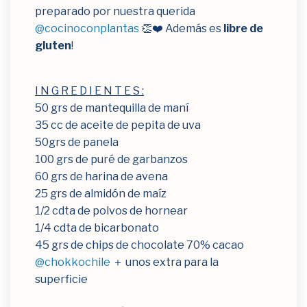
preparado por nuestra querida
@cocinoconplantas
👏❤️ Además es
libre de
gluten
!⁣
I N G R E D I E N T E S :⁣
50 grs de mantequilla de maní
35 cc de aceite de pepita de uva
50grs de panela⁣
100 grs de puré de garbanzos⁣
60 grs de harina de avena
25 grs de almidón de maíz
1/2 cdta de polvos de hornear⁣
1/4 cdta de bicarbonato⁣
45 grs de chips de chocolate 70% cacao
@chokkochile
＋ unos extra para la
superficie⁣