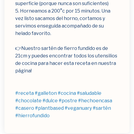
superficie (porque nunca son suficientes)⁣
5. Horneamos a 200°c por 15 minutos. Una
vez listo sacamos del horno, cortamos y
servimos enseguida acompañado de su
helado favorito.⁣
👉Nuestro sartén de fierro fundido es de
21cm y puedes encontrar todos los utensilios
de cocina para hacer esta receta en nuestra
página!
#receta
#galleton
#cocina
#saludable
#chocolate
#dulce
#postre
#hechoencasa
#casero
#plantbased
#veganuary
#sartén
#hierrofundido