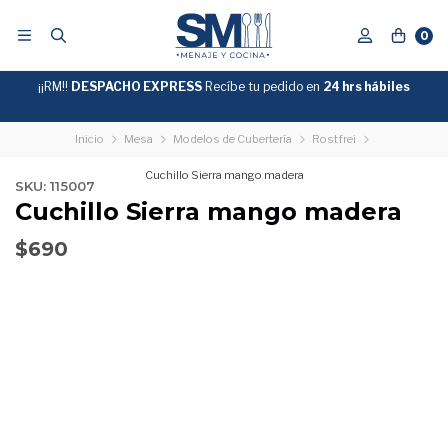
0
¡¡RM!!
DESPACHO EXPRESS
Recíbe tu pedido en
GRATIS
24 hrs hábiles
SOBRE
$39.990
"ENVIOGRATIS"
Inicio
Mesa
Modelos de Cubertería
Rostfrei
Cuchillo Sierra mango madera
SKU: 115007
Cuchillo Sierra mango madera
$690