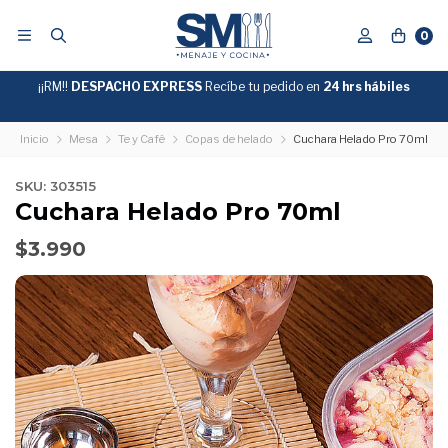
0
¡¡RM!!
DESPACHO EXPRESS
Recíbe tu pedido en
GRATIS
24 hrs hábiles
SOBRE
$39.990
"ENVIOGRATIS"
Inicio
Mesa
Te y Café
Copas de helado
Cuchara Helado Pro 70ml
SKU: 303515
Cuchara Helado Pro 70ml
$3.990