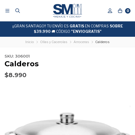
0
¡¡GRAN SANTIAGO!! TU ENVÍO ES
DESPACHO EXPRESS
GRATIS
EN COMPRAS
24 hrs hábiles
SOBRE
$39.990
🚚 CÓDIGO
"ENVIOGRATIS"
Inicio
Ollas y Cacerolas
Arroceras
Calderos
SKU: 306001
Calderos
$8.990