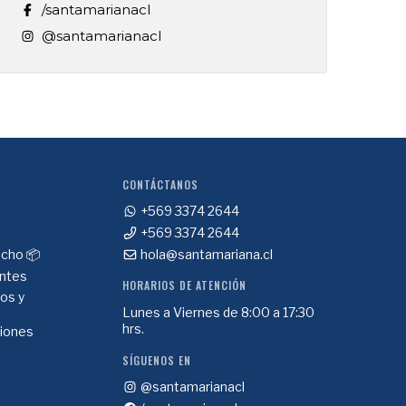
/santamarianacl
@santamarianacl
CONTÁCTANOS
+569 3374 2644
+569 3374 2644
cho 📦
hola@santamariana.cl
ntes
HORARIOS DE ATENCIÓN
ios y
Lunes a Viernes de 8:00 a 17:30
hrs.
ciones
SÍGUENOS EN
@santamarianacl