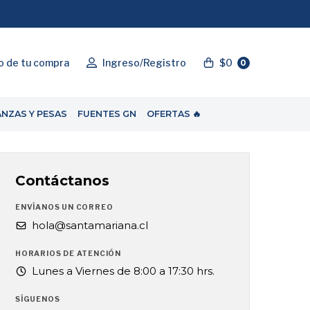
"ENVIOGRATIS"
o de tu compra
Ingreso/Registro
$0
0
ANZAS Y PESAS
FUENTES GN
OFERTAS 🔥
Contáctanos
ENVÍANOS UN CORREO
hola@santamariana.cl
HORARIOS DE ATENCIÓN
Lunes a Viernes de 8:00 a 17:30 hrs.
SÍGUENOS