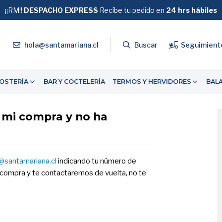
¡¡RM!!
DESPACHO EXPRESS
GRATIS
Recíbe tu pedido en
SOBRE $39.990
24 hrs hábiles
4
hola@santamariana.cl
Buscar
Seguimient
OSTERÍA
BAR Y COCTELERÍA
TERMOS Y HERVIDORES
BAL
e mi compra y no ha
@santamariana.cl
indicando tu número de
 compra y te contactaremos de vuelta, no te