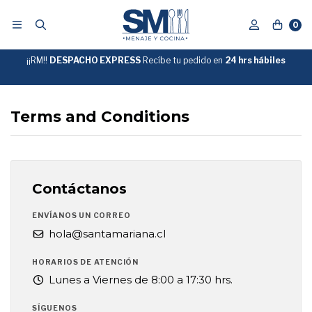
0
¡¡RM!!
DESPACHO EXPRESS
Recíbe tu pedido en
GRATIS
24 hrs hábiles
SOBRE
$39.990
"ENVIOGRATIS"
Terms and Conditions
Contáctanos
ENVÍANOS UN CORREO
hola@santamariana.cl
HORARIOS DE ATENCIÓN
Lunes a Viernes de 8:00 a 17:30 hrs.
SÍGUENOS