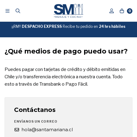
0
¡¡RM!!
DESPACHO EXPRESS
Recíbe tu pedido en
GRATIS
24 hrs hábiles
SOBRE
$39.990
"ENVIOGRATIS"
¿Qué medios de pago puedo usar?
Puedes pagar con tarjetas de crédito y débito emitidas en
Chile y/o transferencia electrónica a nuestra cuenta. Todo
esto a través de Transbank o Pago Fácil.
Contáctanos
ENVÍANOS UN CORREO
hola@santamariana.cl