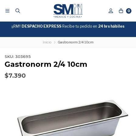
0
¡¡RM!!
DESPACHO EXPRESS
Recíbe tu pedido en
GRATIS
24 hrs hábiles
SOBRE
$39.990
"ENVIOGRATIS"
Inicio
Gastronorm 2/4 10cm
SKU: 303695
Gastronorm 2/4 10cm
$7.390