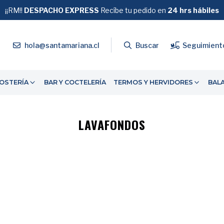
¡¡RM!!
DESPACHO EXPRESS
GRATIS
Recíbe tu pedido en
SOBRE $39.990
24 hrs hábiles
4
hola@santamariana.cl
Buscar
Seguimient
OSTERÍA
BAR Y COCTELERÍA
TERMOS Y HERVIDORES
BAL
LAVAFONDOS