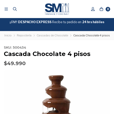
0
¡¡RM!!
DESPACHO EXPRESS
Recíbe tu pedido en
GRATIS
24 hrs hábiles
SOBRE
$39.990
"ENVIOGRATIS"
Inicio
Repostería
Cascadas de Chocolate
Cascada Chocolate 4 pisos
SKU: 500434
Cascada Chocolate 4 pisos
$49.990